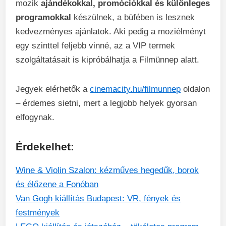
mozik
ajándékokkal, promóciókkal és különleges
programokkal
készülnek, a büfében is lesznek
kedvezményes ajánlatok. Aki pedig a moziélményt
egy szinttel feljebb vinné, az a VIP termek
szolgáltatásait is kipróbálhatja a Filmünnep alatt.
Jegyek elérhetők a
cinemacity.hu/filmunnep
oldalon
– érdemes sietni, mert a legjobb helyek gyorsan
elfogynak.
Érdekelhet:
Wine & Violin Szalon: kézműves hegedűk, borok
és élőzene a Fonóban
Van Gogh kiállítás Budapest: VR, fények és
festmények