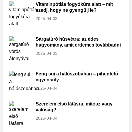
Vitaminpótlás fogyókúra alatt – mit
szedj, hogy ne gyengülj le?
2025-04-03
Sárgatúró húsvétra: az édes
hagyomány, amit érdemes továbbadni
2025-04-03
Feng sui a hálószobában – pihentető
egyensúly
2025-04-04
Szerelem első látásra: mítosz vagy
valóság?
2025-04-04