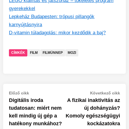
LEGO kiállítás és játszóház – tökéletes program
gyerekekkel
Lepkeház Budapesten: trópusi pillangók
karnyújtásnyira
D-vitamin túladagolás: mikor kezdődik a baj?
CÍMKÉK
FILM
FILMÜNNEP
MOZI
Bejegyzés
Previous
Nex
Előző cikk
Következő cikk
article:
artic
Digitális iroda
A fizikai inaktivitás az
navigáció
tudatosan: miért nem
új dohányzás?
kell mindig új gép a
Komoly egészségügyi
hatékony munkához?
kockázatokra