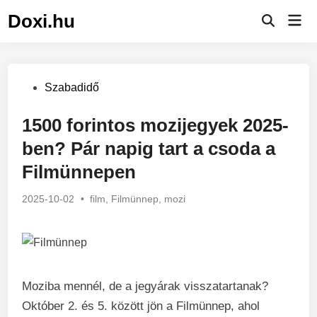
Skip
Doxi.hu
Mai
to
Men
content
Posted
Szabadidő
in
1500 forintos mozijegyek 2025-
ben? Pár napig tart a csoda a
Filmünnepen
2025-10-02
•
film
,
Filmünnep
,
mozi
Moziba mennél, de a jegyárak visszatartanak?
Október 2. és 5. között jön a Filmünnep, ahol