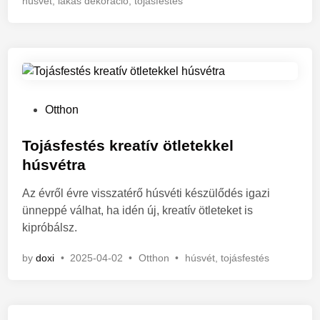
húsvét
,
lakás dekoráció
,
tojásfestés
s
t
e
d
i
n
P
Otthon
o
s
Tojásfestés kreatív ötletekkel
t
húsvétra
e
Az évről évre visszatérő húsvéti készülődés igazi
d
ünneppé válhat, ha idén új, kreatív ötleteket is
i
kipróbálsz.
n
P
by
doxi
•
2025-04-02
•
Otthon
•
húsvét
,
tojásfestés
o
s
t
e