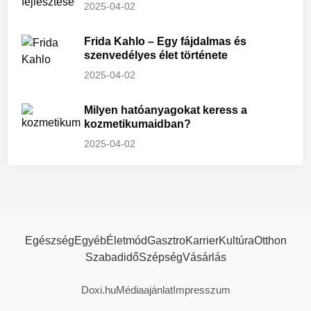
2025-04-02
Frida Kahlo – Egy fájdalmas és
szenvedélyes élet története
2025-04-02
Milyen hatóanyagokat keress a
kozmetikumaidban?
2025-04-02
Egészség
Egyéb
Életmód
Gasztro
Karrier
Kultúra
Otthon
Szabadidő
Szépség
Vásárlás
Doxi.hu
Médiaajánlat
Impresszum