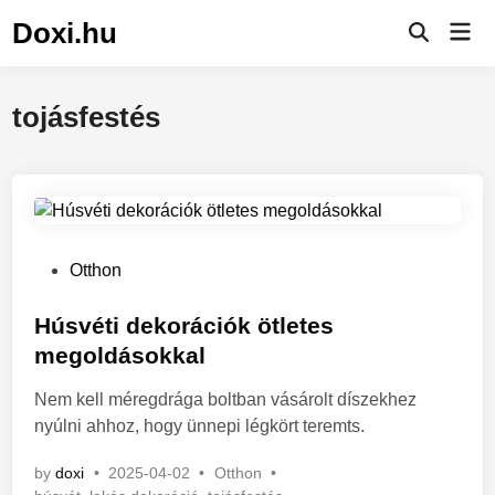
Skip
Doxi.hu
Mai
to
Men
content
tojásfestés
P
Otthon
o
s
Húsvéti dekorációk ötletes
t
megoldásokkal
e
Nem kell méregdrága boltban vásárolt díszekhez
d
nyúlni ahhoz, hogy ünnepi légkört teremts.
i
n
P
by
doxi
•
2025-04-02
•
Otthon
•
o