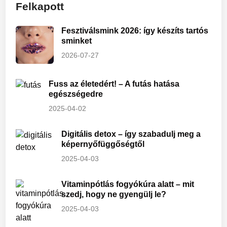
Felkapott
d
i
n
Fesztiválsmink 2026: így készíts tartós
sminket
2026-07-27
Fuss az életedért! – A futás hatása
egészségedre
2025-04-02
Digitális detox – így szabadulj meg a
képernyőfüggőségtől
2025-04-03
Vitaminpótlás fogyókúra alatt – mit
szedj, hogy ne gyengülj le?
2025-04-03