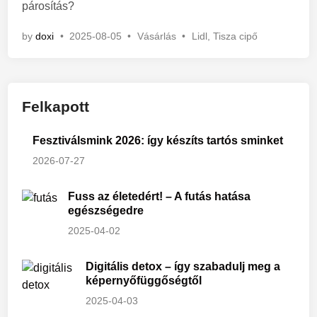
párosítás?
P
by
doxi
•
2025-08-05
•
Vásárlás
•
Lidl
,
Tisza cipő
o
s
t
e
Felkapott
d
i
n
Fesztiválsmink 2026: így készíts tartós sminket
2026-07-27
Fuss az életedért! – A futás hatása
egészségedre
2025-04-02
Digitális detox – így szabadulj meg a
képernyőfüggőségtől
2025-04-03