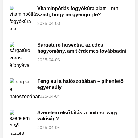
Vitaminpótlás fogyókúra alatt – mit
szedj, hogy ne gyengülj le?
2025-04-03
Sárgatúró húsvétra: az édes
hagyomány, amit érdemes továbbadni
2025-04-03
Feng sui a hálószobában – pihentető
egyensúly
2025-04-04
Szerelem első látásra: mítosz vagy
valóság?
2025-04-04