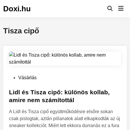
Skip
Doxi.hu
Mai
to
Men
content
Tisza cipő
P
Vásárlás
o
s
Lidl és Tisza cipő: különös kollab,
t
amire nem számítottál
e
A Lidl és Tisza cipő együttműködésre elsőre sokan
d
csak pislogtak, aztán pillanatok alatt elkapkodták az új
i
sneaker kollekciót. Miért lett ekkora durranás ez a fura
n