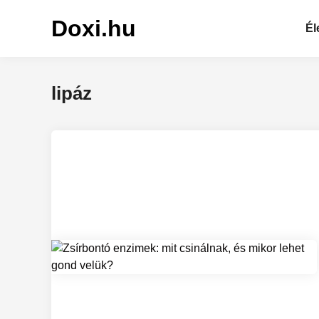
Skip
Doxi.hu
to
Él
content
lipáz