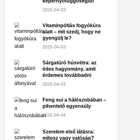
képernyőfüggőségtől
2025-04-03
Vitaminpótlás fogyókúra
alatt – mit szedj, hogy ne
gyengülj le?
2025-04-03
Sárgatúró húsvétra: az
édes hagyomány, amit
érdemes továbbadni
2025-04-03
Feng sui a hálószobában –
pihentető egyensúly
2025-04-04
Szerelem első látásra:
mítosz vagy valóság?