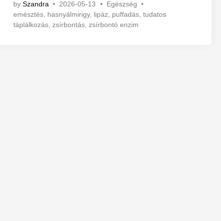
P
by
Szandra
•
2026-05-13
•
Egészség
•
o
emésztés
,
hasnyálmirigy
,
lipáz
,
puffadás
,
tudatos
s
táplálkozás
,
zsírbontás
,
zsírbontó enzim
t
e
d
i
n