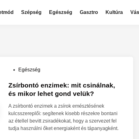
etmód
Szépség
Egészség
Gasztro
Kultúra
Vás
P
Egészség
o
s
Zsírbontó enzimek: mit csinálnak,
t
és mikor lehet gond velük?
e
A zsírbontó enzimek a zsírok emésztésének
d
kulcsszereplői: segítenek kisebb részekre bontani
i
az étellel bevitt zsiradékokat, hogy a szervezet fel
n
tudja használni őket energiaként és tápanyagként.