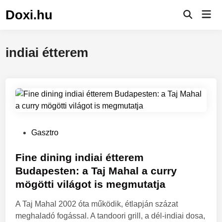
Skip
Doxi.hu
Mai
to
Men
content
indiai étterem
P
Gasztro
o
s
Fine dining indiai étterem
t
Budapesten: a Taj Mahal a curry
e
mögötti világot is megmutatja
d
i
A Taj Mahal 2002 óta működik, étlapján százat
n
meghaladó fogással. A tandoori grill, a dél-indiai dosa,