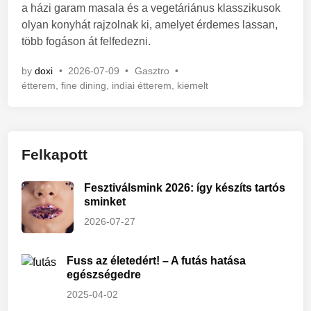
a házi garam masala és a vegetáriánus klasszikusok
olyan konyhát rajzolnak ki, amelyet érdemes lassan,
több fogáson át felfedezni.
P
by
doxi
•
2026-07-09
•
Gasztro
•
o
étterem
,
fine dining
,
indiai étterem
,
kiemelt
s
t
e
d
Felkapott
i
n
Fesztiválsmink 2026: így készíts tartós
sminket
2026-07-27
Fuss az életedért! – A futás hatása
egészségedre
2025-04-02