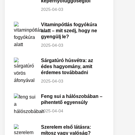
képernyőfüggőségtől
2025-04-03
Vitaminpótlás fogyókúra
alatt – mit szedj, hogy ne
gyengülj le?
2025-04-03
Sárgatúró húsvétra: az
édes hagyomány, amit
érdemes továbbadni
2025-04-03
Feng sui a hálószobában –
pihentető egyensúly
2025-04-04
Szerelem első látásra:
mítosz vagy valóság?