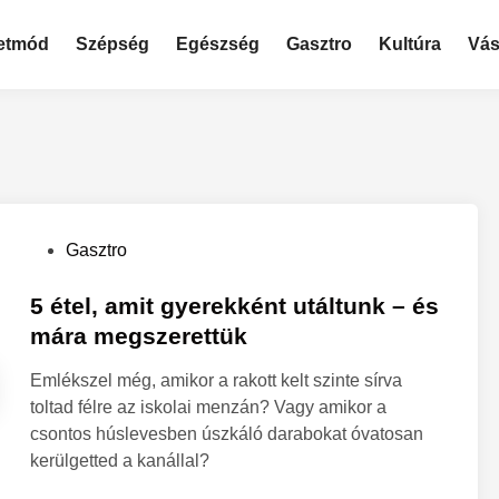
etmód
Szépség
Egészség
Gasztro
Kultúra
Vás
P
Gasztro
o
s
5 étel, amit gyerekként utáltunk – és
t
mára megszerettük
e
Emlékszel még, amikor a rakott kelt szinte sírva
d
toltad félre az iskolai menzán? Vagy amikor a
i
csontos húslevesben úszkáló darabokat óvatosan
n
kerülgetted a kanállal?