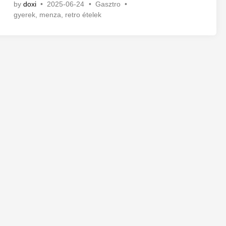
P
by
doxi
•
2025-06-24
•
Gasztro
•
o
gyerek
,
menza
,
retro ételek
s
t
e
d
i
n