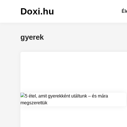
Skip
Doxi.hu
to
Él
content
gyerek