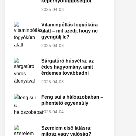
képernyőfüggőségtől
2025-04-03
Vitaminpótlás fogyókúra
alatt – mit szedj, hogy ne
gyengülj le?
2025-04-03
Sárgatúró húsvétra: az
édes hagyomány, amit
érdemes továbbadni
2025-04-03
Feng sui a hálószobában –
pihentető egyensúly
2025-04-04
Szerelem első látásra:
mítosz vagy valóság?