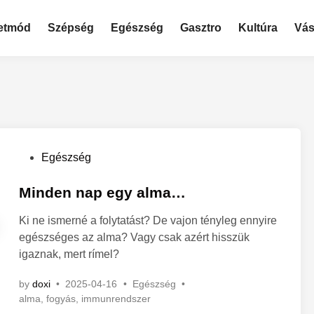
etmód
Szépség
Egészség
Gasztro
Kultúra
Vás
P
Egészség
o
s
Minden nap egy alma…
t
Ki ne ismerné a folytatást? De vajon tényleg ennyire
e
egészséges az alma? Vagy csak azért hisszük
d
igaznak, mert rímel?
i
n
P
by
doxi
•
2025-04-16
•
Egészség
•
o
alma
,
fogyás
,
immunrendszer
s