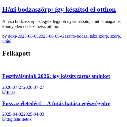
in
Házi bodzaszörp: így készítsd el otthon
A házi bodzaszörp az egyik legjobb nyári frissítő, amit te magad is
könnyedén elkészíthetsz otthon.
Posted
by
doxi
•
2025-06-05
2025-06-05
•
Gasztro
•
bodza
,
házi szörp
,
szörp
,
in
üdítő
Felkapott
Fesztiválsmink 2026: így készíts tartós sminket
2026-07-27
2026-07-27
Fuss az életedért! – A futás hatása egészségedre
2025-04-02
2025-04-03