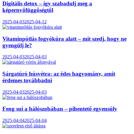
Digitális detox – így szabadulj meg a
képernyőfüggőségtől
2025-04-03
2025-04-12
Vitaminpótlás fogyókúra alatt – mit szedj, hogy ne
gyengülj le?
2025-04-03
2025-04-03
Sárgatúró húsvétra: az édes hagyomány, amit
érdemes továbbadni
2025-04-03
2025-04-03
Feng sui a hálószobában – pihentető egyensúly
2025-04-04
2025-04-04