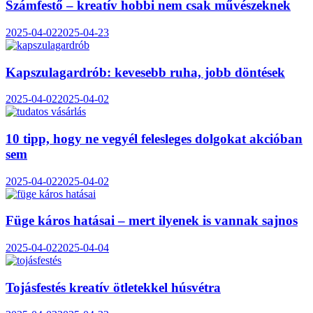
Számfestő – kreatív hobbi nem csak művészeknek
2025-04-02
2025-04-23
Kapszulagardrób: kevesebb ruha, jobb döntések
2025-04-02
2025-04-02
10 tipp, hogy ne vegyél felesleges dolgokat akcióban
sem
2025-04-02
2025-04-02
Füge káros hatásai – mert ilyenek is vannak sajnos
2025-04-02
2025-04-04
Tojásfestés kreatív ötletekkel húsvétra