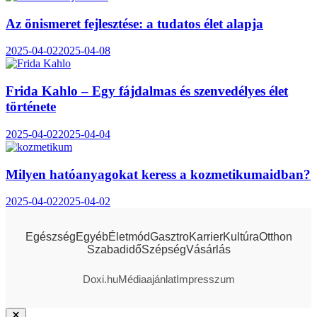
Az önismeret fejlesztése: a tudatos élet alapja
2025-04-02
2025-04-08
Frida Kahlo – Egy fájdalmas és szenvedélyes élet
története
2025-04-02
2025-04-04
Milyen hatóanyagokat keress a kozmetikumaidban?
2025-04-02
2025-04-02
Egészség
Egyéb
Életmód
Gasztro
Karrier
Kultúra
Otthon
Szabadidő
Szépség
Vásárlás
Doxi.hu
Médiaajánlat
Impresszum
Close